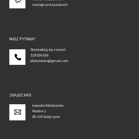
noclegi na Kaszubach
MASZ PYTANIA?
Skont
aktuj się z nami!
519 026 026
kłodzionko@gmail.com
ZNAJDŹ NAS!
Łowisko Kłodzionko
Kłodno 1
83-320 Sulęczyno