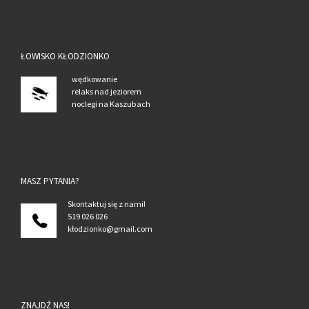
ŁOWISKO KŁODZIONKO
wędkowanie
relaks nad jeziorem
noclegi na Kaszubach
MASZ PYTANIA?
Skont
aktuj się z nami!
519 026 026
kłodzionko@gmail.com
ZNAJDŹ NAS!